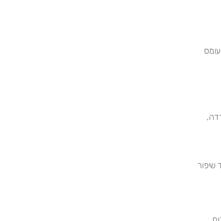
עומס
דה,
 שיפור
ח.