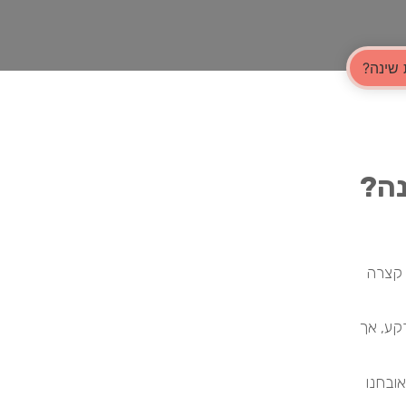
 שינה?
נה?
 קצרה
קע, אך
אה שמעל 70% מאנשים שאובחנו