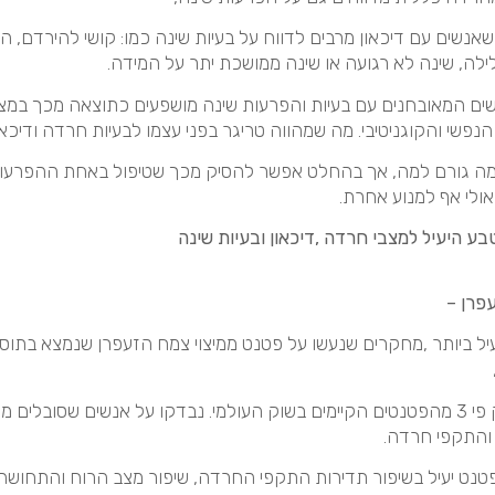
אנשים עם דיכאון מרבים לדווח על בעיות שינה כמו: קושי להירדם, ה
לה, שינה לא רגועה או שינה ממושכת יתר על המידה.
שים המאובחנים עם בעיות והפרעות שינה מושפעים כתוצאה מכך במצ
הנפשי והקוגניטיבי. מה שמהווה טריגר בפני עצמו לבעיות חרדה ודיכאון
מה גורם למה, אך בהחלט אפשר להסיק מכך שטיפול באחת ההפרעות
אולי אף למנוע אחרת.
בע היעיל למצבי חרדה ,דיכאון ובעיות שינה
פרן –
יל ביותר ,מחקרים שנעשו על פטנט ממיצוי צמח הזעפרן שנמצא בתוסף
פטנט חזק פי 3 מהפטנטים הקיימים בשוק העולמי. נבדקו על אנשים שסובלים מ
 והתקפי חרדה.
נט יעיל בשיפור תדירות התקפי החרדה, שיפור מצב הרוח והתחושה