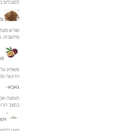
לסובלים מד
ולר
שורש מצמח
מחשבתי, מח
פס
משפיע על 
הרגעה ומצב
גאבא
–
חומצה אמי
במצב הרוח
ויטמין
חיוני לתפק