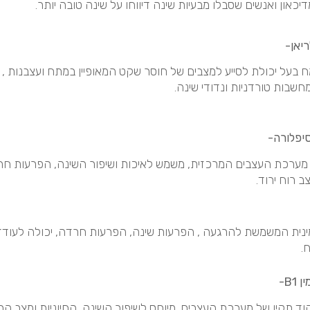
יכאון ואנשים שסבלו מבעיות שינה דיווחו על שינה טובה יותר.
יאן-
 בעל יכולת לסייע למצבים של חוסר שקט המאופיין במתח ועצבנות , 
שבות טורדניות ונדודי שינה.
יפלורה-
מערכת העצבים המרכזית, משמש לאיכות ושיפור השינה, הפרעות חר
 רוח ירוד.
נית המשמשת להרגעה , הפרעות שינה, הפרעות חרדה, יכולה לעודד
.
 B1-
וד תקין של מערכת העצבים. מיוחס לשיפור השינה, החיוניות ומצב הרו